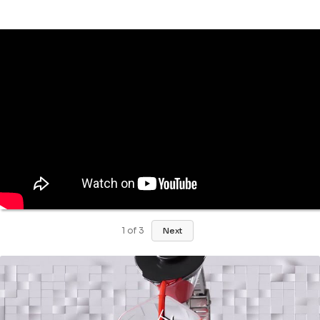
1
of
3
Next