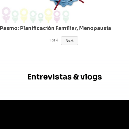
Pasmo: Planificación Familiar, Menopausia
1
of
4
Next
Entrevistas & vlogs