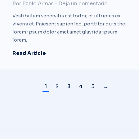
Por
Pablo Armas
Deja un comentario
Vestibulum venenatis est tortor, et ultricies ex
viverra et. Praesent sapien leo, porttitor quis the
lorem ipsum dolor amet amet glavrida ipsum
lorem.
Read Article
1
2
3
4
5
→