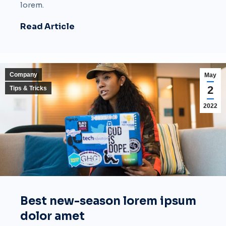
lorem.
Read Article
Company
May
2
Tips & Tricks
2022
Best new-season lorem ipsum
dolor amet