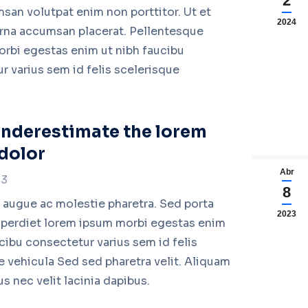
2
san volutpat enim non porttitor. Ut et
2024
 urna accumsan placerat. Pellentesque
orbi egestas enim ut nibh faucibu
r varius sem id felis scelerisque
e
underestimate the lorem
dolor
Abr
23
8
 augue ac molestie pharetra. Sed porta
2023
mperdiet lorem ipsum morbi egestas enim
cibu consectetur varius sem id felis
e vehicula Sed sed pharetra velit. Aliquam
us nec velit lacinia dapibus.
e