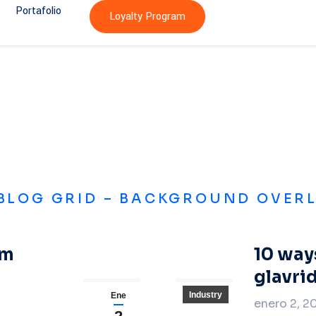
Portafolio
Loyalty Program
 BLOG GRID – BACKGROUND OVER
um
10 way
glavri
Industry
Ene
enero 2, 2