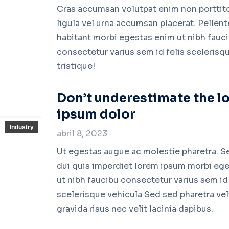
Cras accumsan volutpat enim non porttito
ligula vel urna accumsan placerat. Pellen
habitant morbi egestas enim ut nibh fauc
consectetur varius sem id felis scelerisq
tristique!
Read more
Don’t underestimate the l
ipsum dolor
Industry
abril 8, 2023
Ut egestas augue ac molestie pharetra. S
dui quis imperdiet lorem ipsum morbi eg
ut nibh faucibu consectetur varius sem id 
scelerisque vehicula Sed sed pharetra vel
gravida risus nec velit lacinia dapibus.
Read more