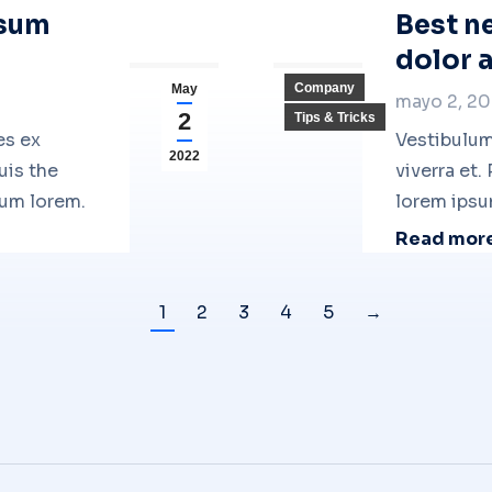
psum
Best n
dolor 
Company
May
mayo 2, 2
2
Tips & Tricks
es ex
Vestibulum 
2022
uis the
viverra et.
sum lorem.
lorem ipsu
Read mor
1
2
3
4
5
→