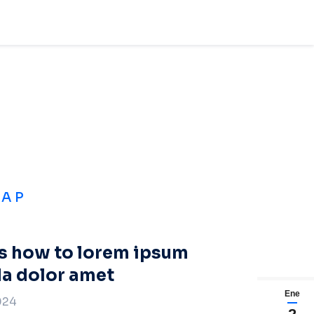
LAP
s how to lorem ipsum
da dolor amet
Ene
024