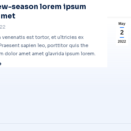
ew-season lorem ipsum
amet
May
022
2
venenatis est tortor, et ultricies ex
2022
 Praesent sapien leo, porttitor quis the
m dolor amet amet glavrida ipsum lorem.
e