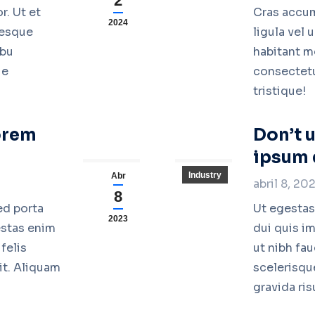
2
r. Ut et
Cras accum
2024
tesque
ligula vel
ibu
habitant m
ue
consectetu
tristique!
Read mor
orem
Don’t 
ipsum 
Industry
Abr
abril 8, 20
8
ed porta
Ut egestas
2023
estas enim
dui quis i
felis
ut nibh fau
it. Aliquam
scelerisqu
gravida ris
Read mor