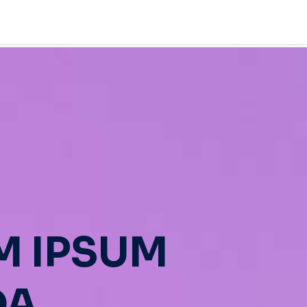
M IPSUM
DA