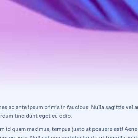
 ac ante ipsum primis in faucibus. Nulla sagittis vel an
erdum tincidunt eget eu odio.
iam id quam maximus, tempus justo at posuere est! Aene
um eu ante. Nulla et consectetur ligula, ut fringilla vel