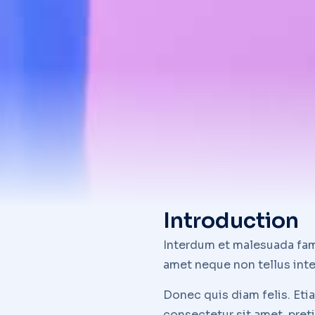
Introduction
Interdum et malesuada fames
amet neque non tellus int
Donec quis diam felis. Et
consectetur sit amet, preti