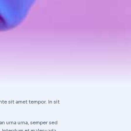
te sit amet tempor. In sit
an urna urna, semper sed
it. Interdum et malesuada