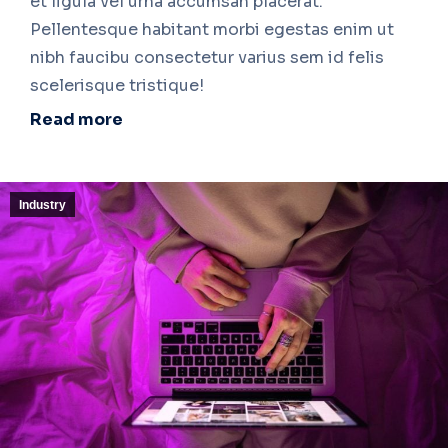
et ligula vel urna accumsan placerat.
Pellentesque habitant morbi egestas enim ut
nibh faucibu consectetur varius sem id felis
scelerisque tristique!
Read more
Industry