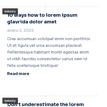
Industry
10 ways how to lorem ipsum
glavrida dolor amet
enero 2, 2024
Cras accumsan volutpat enim non porttitor.
Ut et ligula vel urna accumsan placerat.
Pellentesque habitant morbi egestas enim
ut nibh faucibu consectetur varius sem id
felis scelerisque tristique!
Read more
Industry
Don’t underestimate the lorem