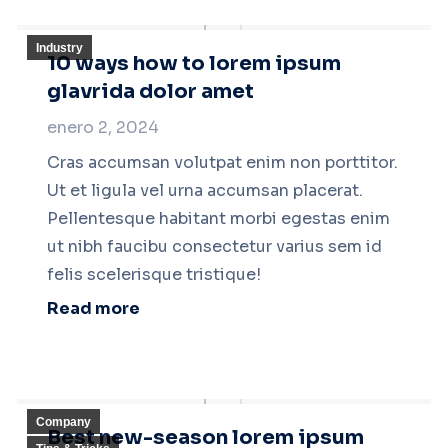
Industry
10 ways how to lorem ipsum
glavrida dolor amet
enero 2, 2024
Cras accumsan volutpat enim non porttitor.
Ut et ligula vel urna accumsan placerat.
Pellentesque habitant morbi egestas enim
ut nibh faucibu consectetur varius sem id
felis scelerisque tristique!
Read more
Company
Best new-season lorem ipsum